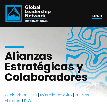
MENU
Alianzas
Estratégicas y
Colaboradores
World Vision
|
Cru
|
Más allá del éxito
|
Puertas
Abiertas
|
FILO