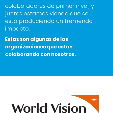
colaboradores de primer nivel, y
juntos estamos viendo que se
está produciendo un tremendo
impacto.
Estas son algunas de las
organizaciones que están
colaborando con nosotros.